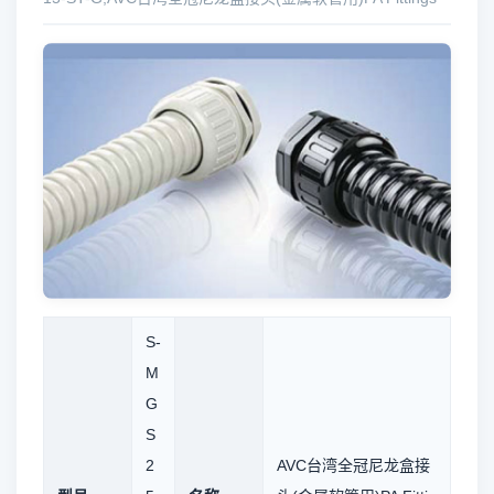
S-
M
G
S
2
AVC台湾全冠尼龙盒接