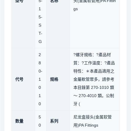
型号
5-
名称
头(金属软管用)PA Fittin
1
gs
5-
S
T-
G
2
?螺牙規格：?產品材
8
質：?工作溫度：?產品
0-
特性：＊本產品適用之
代号
1
规格
金屬軟管眾多，請參考
0
本目錄第 270-1010 類
1
～ 270-4010 類。公制
0
牙 (
5
尼龙盒接头(金属软管
数量
系列
0
用)PA Fittings