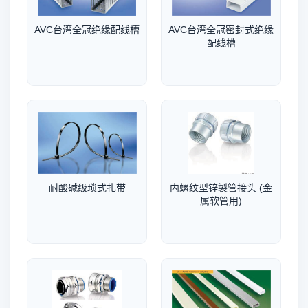
AVC台湾全冠绝缘配线槽
AVC台湾全冠密封式绝缘
配线槽
耐酸碱级琐式扎带
内螺纹型锌製管接头 (金
属软管用)