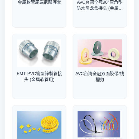
金屬軟管尾端尼龍護套
AVC台湾全冠90°弯角型
防水尼龙盒接头 (金属软
管用)
EMT PVC管型锌製管接
AVC台湾全冠双面胶带/线
头 (金属软管用)
槽剪