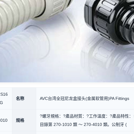
S16
名称
AVC台湾全冠尼龙盒接头(金属软管用)PA Fittings
SG
?螺牙規格：?產品材質：?工作溫度：?產品特性
1010
规格
目錄第 270-1010 類 ～ 270-4010 類。公制牙 (