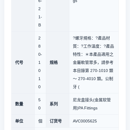
6-
gs
2
1-
B
2
?螺牙規格：?產品材
8
質：?工作溫度：?產品
0-
特性：＊本產品適用之
代号
1
规格
金屬軟管眾多，請參考
0
本目錄第 270-1010 類
1
～ 270-4010 類。公制
0
牙 (
5
尼龙盒接头(金属软管
数量
系列
0
用)PA Fittings
单位
個
订货号
AVC0005625