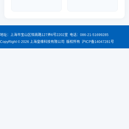
地址：上海市宝山区恒高路127弄6号2202室 电话：086-21-51699285
CopyRight © 2026 上海皇维科技有限公司 版权所有 沪ICP备14047281号