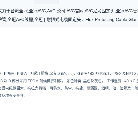
力于台湾全冠,全冠AVC,AVC,公司,AVC官网,AVC尼龙固定头,全冠AVC
管,全冠AVC线槽,全冠 | 耐扭式电缆固定头，Flex Protecting Cable Glan
 PPGA - PNPA - P·螺牙规格 :公制牙(Metric)、G (PF / BSP / PS)牙、PG牙及N
 )，B 及 D 部分采用 EPDM 耐候橡胶制成。·颜色种类 :黑色及灰色。·工作温度 :-40 o C 
夹紧电缆范围大，抗拉力特强，可防水、防尘、抗盐、耐弱酸、酒精、油、油脂及一般溶
命及增强安全性。