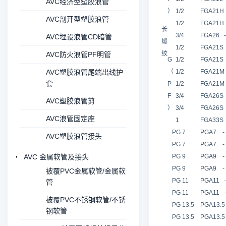
AVC经济型塑胶浪管
）
1/2
FGA21H -
AVC剖开型塑胶浪管
1/2
FGA21H -
长
3/4
FGA26 - 
AVC埋设浪管CD暗管
螺
1/2
FGA21S -
纹
AVC防火浪管PF明管
G
1/2
FGA21S -
AVC塑胶浪管尾端出线护
（
1/2
FGA21M -
套
P
1/2
FGA21M -
F
3/4
FGA26S -
AVC塑胶浪管剪
）
3/4
FGA26S -
AVC浪管固定座
1
FGA33S -
PG 7
PGA7 - P
AVC塑胶浪管接头
PG 7
PGA7 - P
AVC 金属软管及接头
PG 9
PGA9 - P
PG 9
PGA9 - P
被覆PVC金属软管/金属软
PG 11
PGA11 - 
管
PG 11
PGA11 - 
被覆PVC不锈钢软管/不锈
PG 13.5
PGA13.5 -
钢软管
PG 13.5
PGA13.5 -