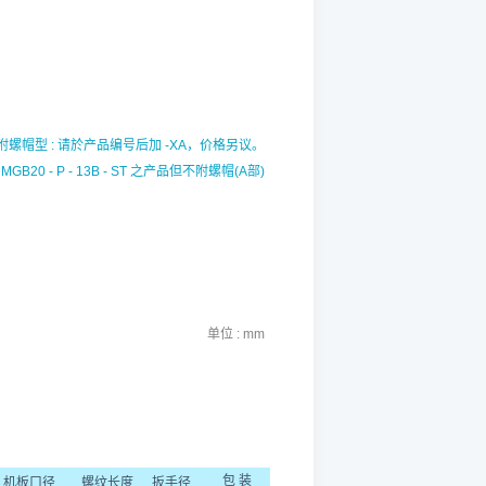
附螺帽型 : 请於产品编号后加 -XA，价格另议。
为
MGB20 - P - 13B - ST
之产品但不附螺帽(A部)
单位 : mm
包 装
机板口径
螺纹长度
扳手径