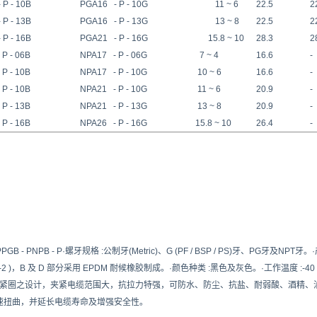
P - 10B
PGA16 - P - 10G
11 ~ 6
22.5
2
P - 13B
PGA16 - P - 13G
13 ~ 8
22.5
2
P - 16B
PGA21 - P - 16G
15.8 ~ 10
28.3
2
P - 06B
NPA17 - P - 06G
7 ~ 4
16.6
-
P - 10B
NPA17 - P - 10G
10 ~ 6
16.6
-
P - 10B
NPA21 - P - 10G
11 ~ 6
20.9
-
P - 13B
NPA21 - P - 13G
13 ~ 8
20.9
-
P - 16B
NPA26 - P - 16G
15.8 ~ 10
26.4
-
PPGB - PNPB - P·螺牙规格 :公制牙(Metric)、G (PF / BSP / PS)牙、PG牙及NPT
V-2 )，B 及 D 部分采用 EPDM 耐候橡胶制成。·颜色种类 :黑色及灰色。·工作温度 :-40 o 
夹紧圈之设计，夹紧电缆范围大，抗拉力特强，可防水、防尘、抗盐、耐弱酸、酒精、油
速扭曲，并延长电缆寿命及增强安全性。