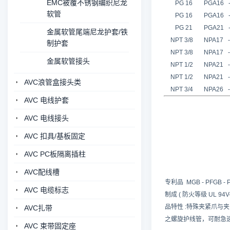
EMC被覆不锈钢编织尼龙
PG 16
PGA16 - 
软管
PG 16
PGA16 - 
PG 21
PGA21 - 
金属软管尾端尼龙护套/铁
NPT 3/8
NPA17 - 
制护套
NPT 3/8
NPA17 - 
金属软管接头
NPT 1/2
NPA21 - 
NPT 1/2
NPA21 - 
AVC浪管盒接头类
NPT 3/4
NPA26 - 
AVC 电线护套
AVC 电线接头
AVC 扣具/基板固定
AVC PC板隔离插柱
AVC配线槽
专利品 MGB - PFGB - 
AVC 电缆标志
制成 ( 防火等级 UL 94
品特性 :特殊夹紧爪与
AVC扎带
之螺旋护线管，可耐急
AVC 束带固定座