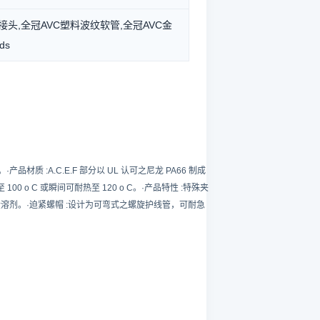
管接头,全冠AVC塑料波纹软管,全冠AVC金
ds
PT牙。·产品材质 :A.C.E.F 部分以 UL 认可之尼龙 PA66 制成
至 100 o C 或瞬间可耐热至 120 o C。·产品特性 :特殊夹
剂。·迫紧螺帽 :设计为可弯式之螺旋护线管，可耐急