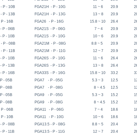
 P - 10B
FGA21H - P - 10G
11 ~ 6
20.9
2
 P - 13B
FGA21H - P - 13G
13 ~ 8
20.9
2
P - 16B
FGA26 - P - 16G
15.8 ~ 10
26.4
2
 P - 06B
FGA21S - P - 06G
7 ~ 4
20.9
2
 P - 10B
FGA21S - P - 10G
10 ~ 6
20.9
2
 P - 08B
FGA21M - P - 08G
8.8 ~ 5
20.9
2
 P - 11B
FGA21M - P - 11G
12 ~ 7
20.9
2
 P - 10B
FGA26S - P - 10G
11 ~ 6
26.4
2
 P - 13B
FGA26S - P - 13G
13 ~ 8
26.4
2
 P - 16B
FGA33S - P - 16G
15.8 ~ 10
33.2
3
 - 05B
PGA7 - P - 05G
5.3 ~ 3
12.5
1
 - 08B
PGA7 - P - 08G
8 ~ 4.5
12.5
1
 - 05B
PGA9 - P - 05G
5.3 ~ 3
15.2
1
 - 08B
PGA9 - P - 08G
8 ~ 4.5
15.2
1
P - 06B
PGA11 - P - 06G
7 ~ 4
18.6
1
P - 10B
PGA11 - P - 10G
10 ~ 6
18.6
1
 P - 08B
PGA13.5 - P - 08G
8.8 ~ 5
20.4
2
 P - 11B
PGA13.5 - P - 11G
12 ~ 7
20.4
2