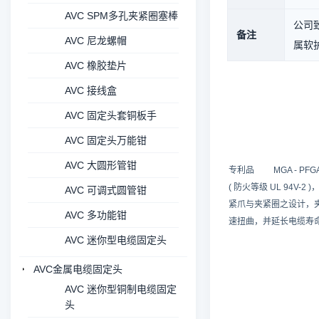
AVC SPM多孔夹紧圈塞棒
公司致
备注
AVC 尼龙螺帽
属软护
AVC 橡胶垫片
AVC 接线盒
AVC 固定头套铜板手
AVC 固定头万能钳
AVC 大圆形管钳
专利品 MGA - PFGA -
( 防火等级 UL 94V-2
AVC 可调式圆管钳
紧爪与夹紧圈之设计，
AVC 多功能钳
速扭曲，并延长电缆寿
AVC 迷你型电缆固定头
AVC金属电缆固定头
AVC 迷你型铜制电缆固定
头