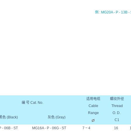
例 : MG20A - P - 13B -
适用电缆
螺纹外径
编 号 Cat. No.
Cable
Thread
Range
O. D.
黑色 (Black)
灰色 (Gray)
C1
 - 06B - ST
MG16A - P - 06G - ST
7 ~ 4
16
1