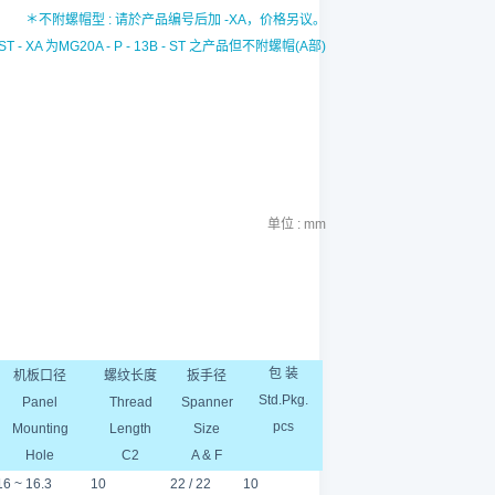
＊不附螺帽型 : 请於产品编号后加 -XA，价格另议。
 ST - XA 为
MG20A - P - 13B - ST
之产品但不附螺帽(A部)
单位 : mm
包 装
机板口径
螺纹长度
扳手径
Std.Pkg.
Panel
Thread
Spanner
pcs
Mounting
Length
Size
Hole
C2
A & F
6 ~ 16.3
10
22 / 22
10